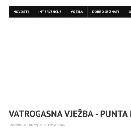
NOVOSTI
INTERVENCIJE
VOZILA
DOBRO JE ZNATI
O
VATROGASNA VJEŽBA - PUNTA R
Kreirano:
25 Travanj 2015
Hitovi:
5305