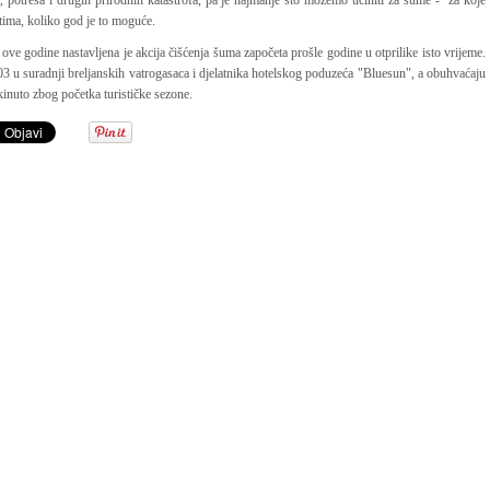
 potresa i drugih prirodnih katastrofa, pa je najmanje što možemo učiniti za šume - za koje
tima, koliko god je to moguće.
ve godine nastavljena je akcija čišćenja šuma započeta prošle godine u otprilike isto vrijeme.
03 u suradnji breljanskih vatrogasaca i djelatnika hotelskog poduzeća "Bluesun", a obuhvaćaju
kinuto zbog početka turističke sezone.