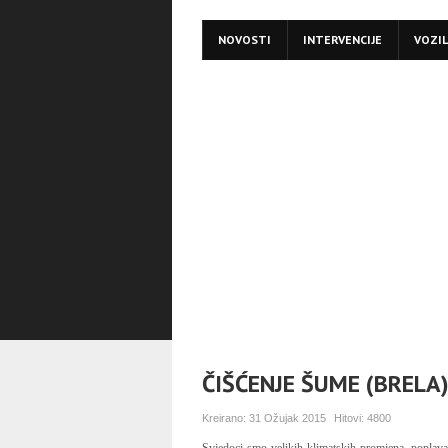
NOVOSTI
INTERVENCIJE
VOZI
ČIŠĆENJE ŠUME (BRELA
Kreirano:
31 Ožujak 2015
Hitovi:
4800