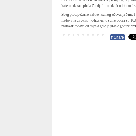
Svjedoci smo velikih klimatskih promjena, poplava,
kažemo da su „pluća Zemlje“ – to da ih održimo čis
Zbog protupožarne zaštite i samog očuvanja šume I o
Radovi na čišćenju i održavanju šume počeli su 10.
nastavak radova od mjesta gdje je prošle godine pre
f
Share