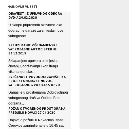
NAJNOVIJE VIJESTI
OBAVJEST IZ UPRAVNOG ODBORA
DVD-A 29.02.2020
U sklopu pripremnih aktivnosti oko
dogradnje garaže za smještaj nove
vatrogasne...
PREUZIMANJE VIŠENAMJENSKE
VATROGASNE AUTOCISTERNE
13.12.2019
Sklapanjem ugovora o smještaju,
čuvanju, održavanju i korištenju
višenamjenske...
SVEČANOST POVODOM ZAVRŠETKA
PROJEKTA NABAVKE NOVOG
VATROGASNOG VOZILA 15.07.20
Danas je u prostorijama Dobrovoljnog
vatrogasnog društva Općine Brela
održana...
POŽAR OTVORENOG PROSTORA NA
PREDJELU NOVACI 27.04.2020
Dojava o požaru u Novacima iznad
Ćerovice zaprimljena je u 16.45 sati.