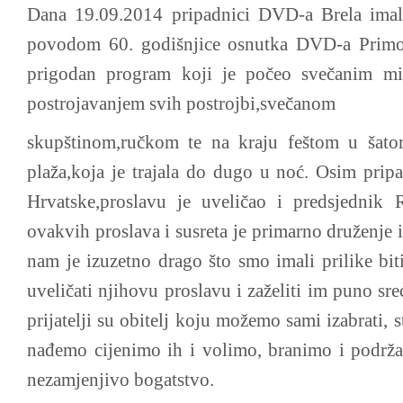
Dana 19.09.2014 pripadnici DVD-a Brela imali
povodom 60. godišnjice osnutka DVD-a Primošt
prigodan program koji je počeo svečanim m
postrojavanjem svih postrojbi,svečanom
skupštinom,ručkom te na kraju feštom u šato
plaža,koja je trajala do dugo u noć. Osim prip
Hrvatske,proslavu je uveličao i predsjednik 
ovakvih proslava i susreta je primarno druženje 
nam je izuzetno drago što smo imali prilike bi
uveličati njihovu proslavu i zaželiti im puno sre
prijatelji su obitelj koju možemo sami izabrati, 
nađemo cijenimo ih i volimo, branimo i podržav
nezamjenjivo bogatstvo.