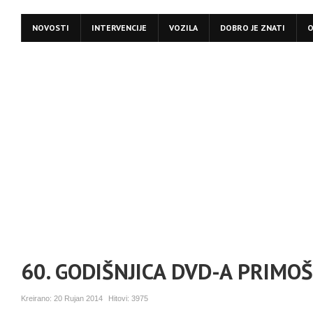
NOVOSTI
INTERVENCIJE
VOZILA
DOBRO JE ZNATI
O
60. GODIŠNJICA DVD-A PRIMO
Kreirano:
20 Rujan 2014
Hitovi:
3975