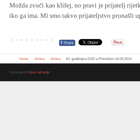
Možda zvuči kao klišej, no pravi je prijatelj rijetk
tko ga ima. Mi smo takvo prijateljstvo pronašli 
f
Share
Home
Arhiva
Arhiva
60. godišnjica DVD-a Primošten 19.09.2014
Donacija od
Nove vibracije