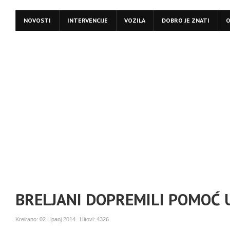
NOVOSTI
INTERVENCIJE
VOZILA
DOBRO JE ZNATI
O
BRELJANI DOPREMILI POMOĆ 
Kreirano:
02 Lipanj 2014
Hitovi:
4326