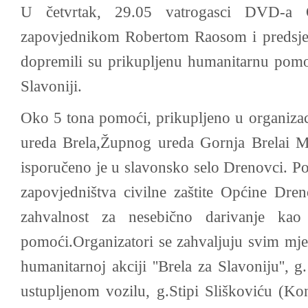
U četvrtak, 29.05 vatrogasci DVD-a 
zapovjednikom Robertom Raosom i preds
dopremili su prikupljenu humanitarnu pomo
Slavoniji.
Oko 5 tona pomoći, prikupljeno u organiza
ureda Brela,Župnog ureda Gornja Brela
i M
isporučeno je u slavonsko selo Drenovci.
Po
zapovjedništva civilne zaštite Općine Dreno
zahvalnost za nesebično darivanje ka
pomoći.Organizatori se zahvaljuju svim mješ
humanitarnoj akciji ''Brela za Slavoniju'', 
ustupljenom vozilu, g.Stipi Sliškoviću (Ko